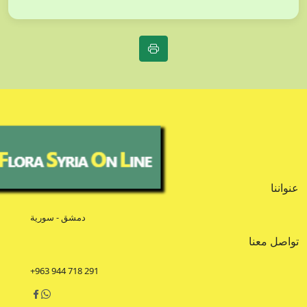
عنواننا
دمشق - سورية
تواصل معنا
+963 944 718 291