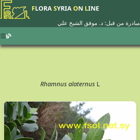
F
LORA
S
YRIA
O
N
L
INE
مبادرة من قبل: د.
موفق الشيخ علي
Rhamnus alaternus
L