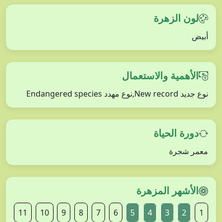
لون الزهرة
أبيض
الأهمية والاستعمال
نوع جديد New record,نوع مهدد Endangered species
دورة الحياة
معمر شجرة
الأشهر المزهرة
11
10
9
8
7
6
5
4
3
2
1