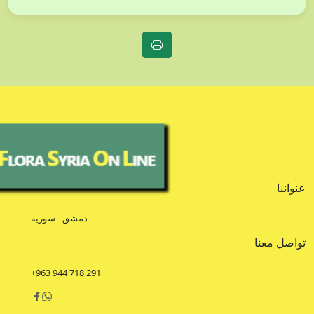
عنواننا
دمشق - سورية
تواصل معنا
+963 944 718 291