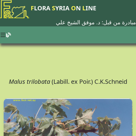
F
LORA
S
YRIA
O
N
L
INE
مبادرة من قبل: د.
موفق الشيخ علي
Malus trilobata
(Labill. ex Poir.) C.K.Schneid