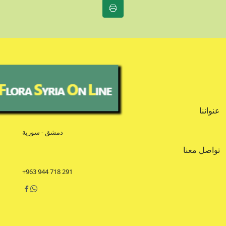
عنواننا
دمشق - سورية
تواصل معنا
+963 944 718 291