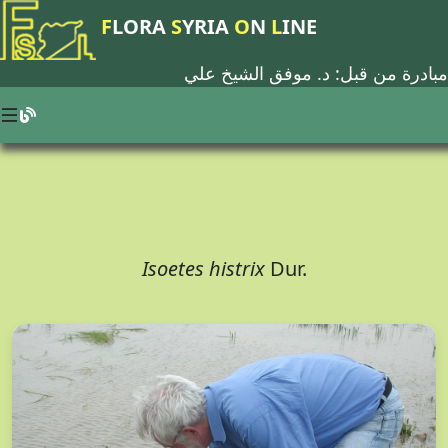
F
LORA
S
YRIA
O
N
L
INE
مبادرة من قبل: د.
موفق الشيخ علي
Isoetes histrix
Dur.